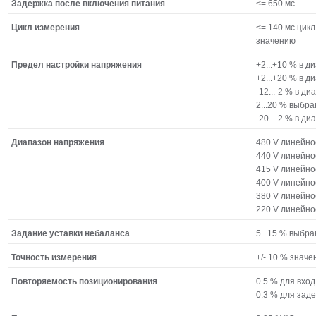
Задержка после включения питания
<= 650 мс
Цикл измерения
<= 140 мс цик
значению
Предел настройки напряжения
+2...+10 % в д
+2...+20 % в д
-12...-2 % в д
2...20 % выбр
-20...-2 % в ди
Диапазон напряжения
480 V линейн
440 V линейн
415 V линейн
400 V линейн
380 V линейн
220 V линейн
Задание уставки небаланса
5...15 % выбр
Точность измерения
+/- 10 % знач
Повторяемость позиционирования
0.5 % для вхо
0.3 % для зад