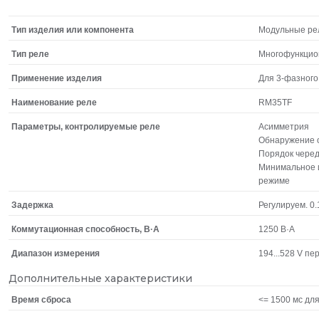
Тип изделия или компонента
Модульные ре
Тип реле
Многофункцио
Применение изделия
Для 3-фазног
Наименование реле
RM35TF
Параметры, контролируемые реле
Асимметрия
Обнаружение
Порядок чере
Минимальное 
режиме
Задержка
Регулируем. 0.1
Коммутационная способность, В·А
1250 В·А
Диапазон измерения
194...528 V п
Дополнительные характеристики
Время сброса
<= 1500 мс дл