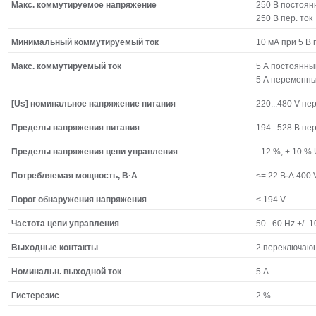
Макс. коммутируемое напряжение
250 В постоян
250 В пер. ток
Минимальный коммутируемый ток
10 мА при 5 В 
Макс. коммутируемый ток
5 А постоянны
5 А переменн
[Us] номинальное напряжение питания
220...480 V пер
Пределы напряжения питания
194...528 В пе
Пределы напряжения цепи управления
- 12 %, + 10 %
Потребляемая мощность, В·А
<= 22 В·А 400
Порог обнаружения напряжения
< 194 V
Частота цепи управления
50...60 Hz +/- 
Выходные контакты
2 переключаю
Номинальн. выходной ток
5 А
Гистерезис
2 %