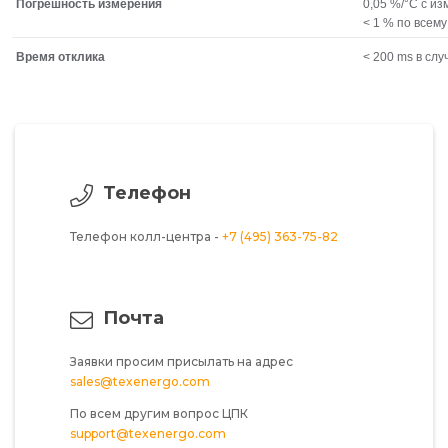
Погрешность измерения
0,05 %/°C с и
< 1 % по всем
Время отклика
< 200 ms в сл
Телефон
Телефон колл-центра -
+7 (495) 363-75-82
Почта
Заявки просим присылать на адрес
sales@texenergo.com
По всем другим вопрос ЦПК
support@texenergo.com