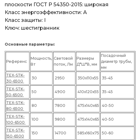
плоскости ГОСТ Р 54350-2015: широкая
Класс энергоэффективности: А
Класс защиты: I
Ключ: шестигранник
Основные параметры:
Посадочный
Мощность,
Световой
Размеры
Референс
диаметр трубы,
Вт
поток, Лм
Д*Ш*В, мм
мм
TEX-STK-
30
2950
350х110х55
35-45
30-6500
TEX-STK-
50
4900
410х120х55
35-45
50-6500
TEX-STK-
80
7800
475х140х65
40-50
80-6500
TEX-STK-
100
9800
475х140х65
40-50
100-6500
TEX-STK-
150
14700
585х160х75
50-60
150-6500