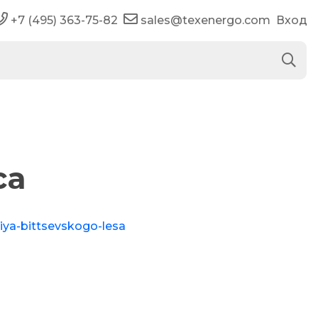
+7 (495) 363-75-82
sales@texenergo.com
Вход
са
siya-bittsevskogo-lesa