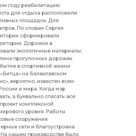
лом году реабилитацию
места для отдыха расположили
ртивных площадок. Для
тров. По словам Сергея
рритории сформировали
рритории. Дорожки в
овали экологичные материалы:
 длина прогулочных дорожек
обытие в спортивной жизни
 «Битца» на Балаклавском
с», вероятно, известен всем
оссии и мира. Когда мэр
ать, а буквально спасать: все
 проект комплексной
мирового уровня. Работы
аковые сооружения
ерные сети и благоустроена
. На нашем производстве было