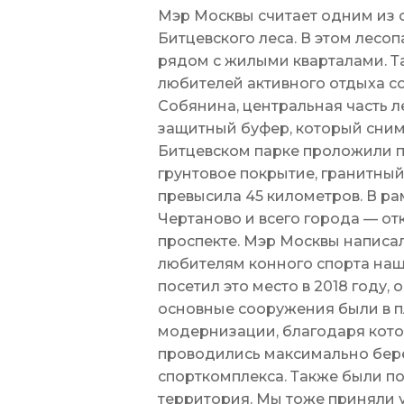
Мэр Москвы считает одним из 
Битцевского леса. В этом лесо
рядом с жилыми кварталами. Т
любителей активного отдыха с
Собянина, центральная часть л
защитный буфер, который сним
Битцевском парке проложили п
грунтовое покрытие, гранитный
превысила 45 километров. В р
Чертаново и всего города — о
проспекте. Мэр Москвы написал
любителям конного спорта наш
посетил это место в 2018 году,
основные сооружения были в п
модернизации, благодаря кото
проводились максимально бер
спорткомплекса. Также были п
территория. Мы тоже приняли 