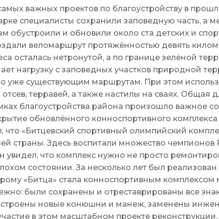
самых важных проектов по благоустройству в прош
парке специалисты сохранили заповедную часть, а 
ам обустроили и обновили около ста детских и спо
оздали веломаршрут протяжённостью девять киломе
еса осталась нетронутой, а по границе зелёной те
ает нагрузку с заповедных участков природной те
о уже существующим маршрутам. При этом использ
 отсев, терравей, а также настилы на сваях. Общая
амках благоустройства района произошло важное с
ткрытие обновлённого конноспортивного комплекса
, что «Битцевский спортивный олимпийский комплек
ей страны. Здесь воспитали множество чемпионов Р
 он увидел, что комплекс нужно не просто ремонтиров
лохом состоянии. За несколько лет был реализован
рому «Битца» стала конноспортивным комплексом 
ежно: были сохранены и отреставрированы все зн
остроены новые конюшни и манеж, заменены инжен
участие в этом масштабном проекте реконструкции