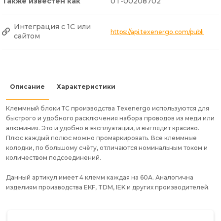
Также известен как
0T-00208702
Интеграция с 1С или
https://api.texenergo.com/public/p
сайтом
Описание
Характеристики
Клеммный блоки ТС производства Texenergo используются для
быстрого и удобного расключения набора проводов из меди или
алюминия. Это и удобно в эксплуатации, и выглядит красиво.
Плюс каждый полюс можно промаркировать. Все клеммные
колодки, по большому счёту, отличаются номинальным током и
количеством подсоединений.
Данный артикул имеет 4 клемм каждая на 60А. Аналогична
изделиям производства EKF, TDM, IEK и других производителей.