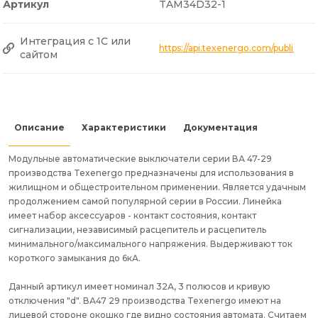
Артикул
TAM34D32-1
Интеграция с 1С или
https://api.texenergo.com/public/
сайтом
Описание
Характеристики
Документация
Модульные автоматические выключатели серии ВА 47-29
производства Texenergo предназначены для использования в
жилищном и общестроительном применении. Является удачным
продолжением самой популярной серии в России. Линейка
имеет набор аксессуаров - контакт состояния, контакт
сигнализации, независимый расцепитель и расцепитель
минимального/максимального напряжения. Выдерживают ток
короткого замыкания до 6кА.
Данный артикул имеет номинал 32А, 3 полюсов и кривую
отключения "d". ВА47 29 производства Texenergo имеют на
лицевой стороне окошко где видно состояния автомата. Считаем