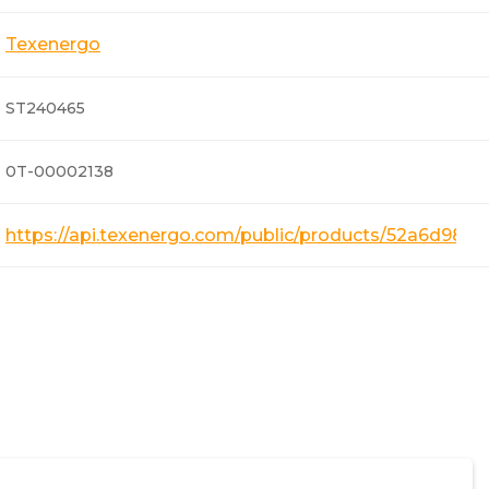
Texenergo
ST240465
0T-00002138
https://api.texenergo.com/public/products/52a6d98