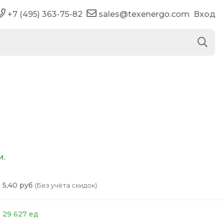
+7 (495) 363-75-82
sales@texenergo.com
Вход
и.
5,40 руб
(Без учёта скидок)
29 627 ед