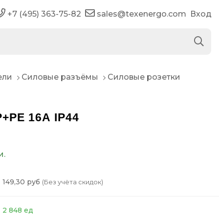
+7 (495) 363-75-82
sales@texenergo.com
Вход
ели
Силовые разъёмы
Силовые розетки
P+PE 16А IP44
и.
149,30 руб
(Без учёта скидок)
2 848 ед