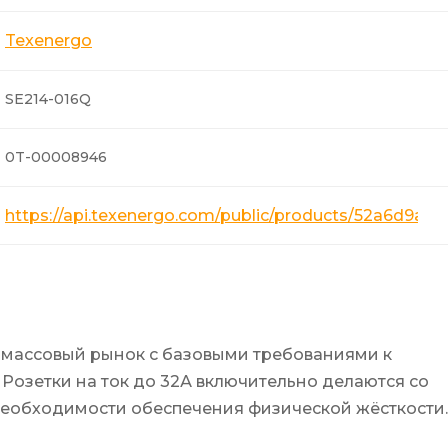
Texenergo
SE214-016Q
0T-00008946
https://api.texenergo.com/public/products/52a6d9a
а массовый рынок с базовыми требованиями к
Розетки на ток до 32А включительно делаются со
 необходимости обеспечения физической жёсткости.