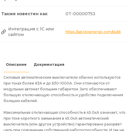
Также известен как
0T-00000753
Интеграция с 1С или
https://api.texenergo.com/public/p
сайтом
Описание
Документация
Силовые автоматические выключатели обычно используются
при токах более 63А и до 630-1000А. Они отличаются от
модульных автомат большим габаритом. Зато обеспечивают
большую отключающую способность и удобство подключения
больших кабелей.
Максимальная отключающая способность в 45.0кА означает, что
при токе короткого замыкания в 45.0кА автоматический
выключатель (или другое устройство) гарантировано разорвёт
цепь при сохранении собственной работоспособности. И так не