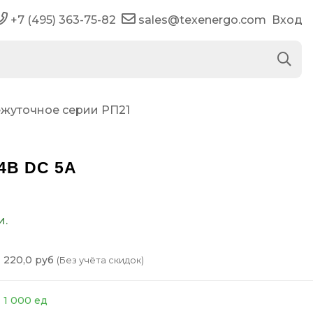
+7 (495) 363-75-82
sales@texenergo.com
Вход
жуточное серии РП21
4В DC 5A
и.
220,0 руб
(Без учёта скидок)
1 000 ед