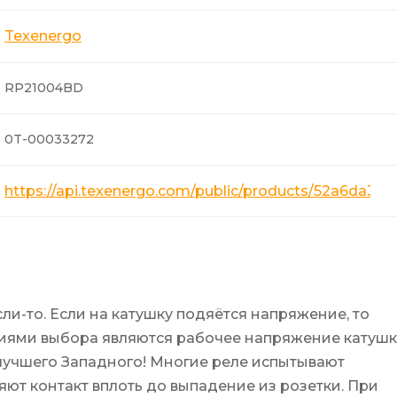
Texenergo
RP21004BD
0T-00033272
https://api.texenergo.com/public/products/52a6da3f
и-то. Если на катушку подяётся напряжение, то
ериями выбора являются рабочее напряжение катушк
е лучшего Западного! Многие реле испытывают
яют контакт вплоть до выпадение из розетки. При