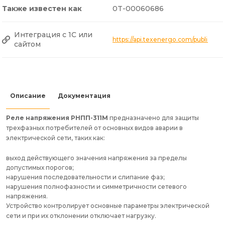
Также известен как
0T-00060686
Интеграция с 1С или
https://api.texenergo.com/public/
сайтом
Описание
Документация
Реле напряжения РНПП-311М
предназначено для защиты
трехфазных потребителей от основных видов аварии в
электрической сети, таких как:
выход действующего значения напряжения за пределы
допустимых порогов;
нарушения последовательности и слипание фаз;
нарушения полнофазности и симметричности сетевого
напряжения.
Устройство контролирует основные параметры электрической
сети и при их отклонении отключает нагрузку.