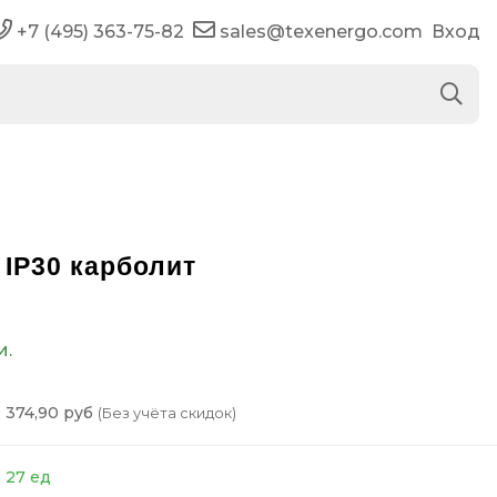
+7 (495) 363-75-82
sales@texenergo.com
Вход
IP30 карболит
и.
374,90 руб
(Без учёта скидок)
27 ед