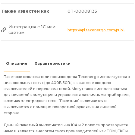
Также известен как
0T-00008135
Интеграция с 1С или
https://api.texenergo.com/public/p
сайтом
Описание
Характеристики
Пакетные выключатели производства Texenergo используются в
низковольтных сетях (до 400В 50Гц) в качестве вводных
выключателей и переключателей. Могут также использоваться
для нечастой коммутации и управления различными приборами,
включая электродвигатели. "Пакетник" включается и
выключается с помощью поворотной рукоятка на лицевой
стороне.
Данный пакетный выключатель на 10А и 2 полюса производится
нами и является аналогом таких производителей как TDM, EKF и