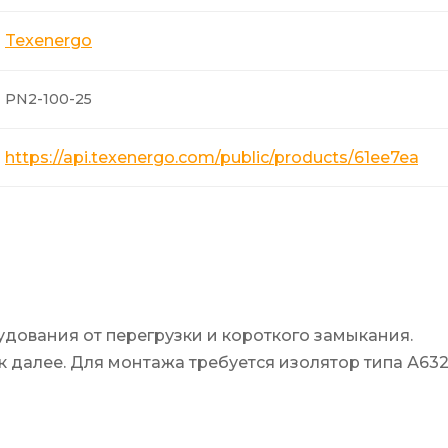
Texenergo
PN2-100-25
https://api.texenergo.com/public/products/61ee7ea8
дования от перегрузки и короткого замыкания.
к далее. Для монтажа требуется изолятор типа А632