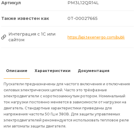
Артикул
PM3L12QR14L
Также известен как
0T-00027665
Интеграция с 1С или
https://api.texenergo.com/public/p
сайтом
Описание
Характеристики
Документация
Пускатели предназначены для частого включения и отключения
силовых электрических цепей. Часто это трёхфазные
электродвигатели с короткозамкнутым ротором. Номинальный
ток нагрузки постоянно меняется в зависимости от нагрузки на
двигатель. Стандартные характеристики приведены для
напряжения частоты 50 Гц и 380В. Для защиты управляемых
электродвигателей рекомендуется использовать тепловое реле
или автоматы защиты двигателя.