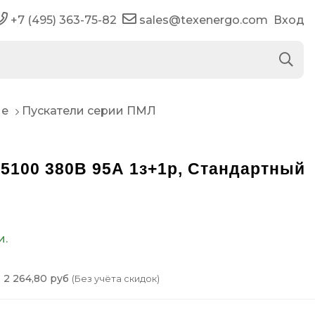
+7 (495) 363-75-82
sales@texenergo.com
Вход
ые
Пускатели серии ПМЛ
5100 380В 95А 1з+1р, Стандартный
и.
2 264,80 руб
(Без учёта скидок)