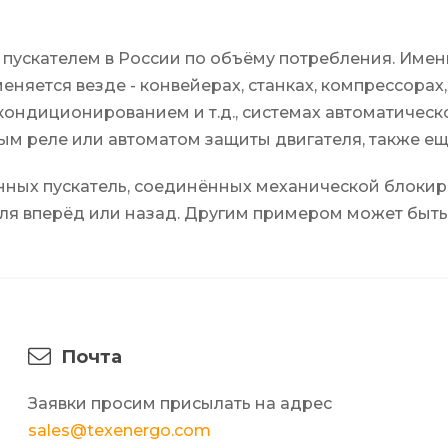
 пускателем в России по объёму потребления. Име
яется везде - конвейерах, станках, компрессорах, н
кондиционированием и т.д., системах автоматическо
вым реле или автоматом защиты двигателя, также ещ
нных пускатель, соединённых механической блокиро
ля вперёд или назад. Другим примером может быт
Почта
Заявки просим присылать на адрес
sales@texenergo.com