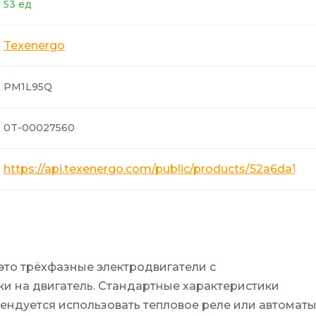
53 ед
Texenergo
PM1L95Q
0T-00027560
https://api.texenergo.com/public/products/52a6da19
это трёхфазные электродвигатели с
ки на двигатель. Стандартные характеристики
ендуется использовать тепловое реле или автомат