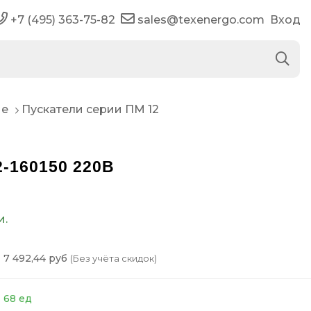
+7 (495) 363-75-82
sales@texenergo.com
Вход
ые
Пускатели серии ПМ 12
-160150 220В
и.
7 492,44 руб
(Без учёта скидок)
68 ед