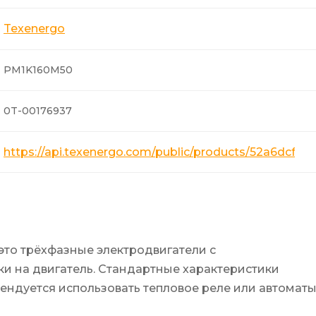
Texenergo
PM1K160M50
0T-00176937
https://api.texenergo.com/public/products/52a6dcf16
это трёхфазные электродвигатели с
ки на двигатель. Стандартные характеристики
ендуется использовать тепловое реле или автомат