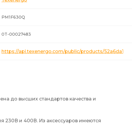
PM1F630Q
0T-00027483
https://api.texenergo.com/public/products/52a6da19
дена до высших стандартов качества и
ия 230В и 400В. Из аксессуаров имеются