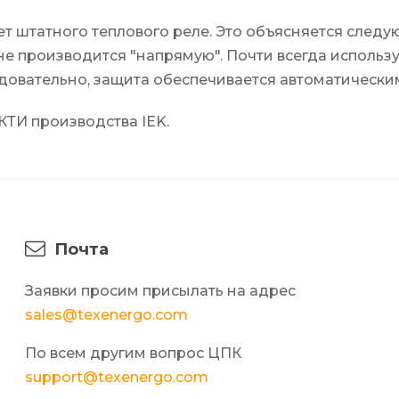
ет штатного теплового реле. Это объясняется след
не производится "напрямую". Почти всегда использ
едовательно, защита обеспечивается автоматическ
КТИ производства IEK.
Почта
Заявки просим присылать на адрес
sales@texenergo.com
По всем другим вопрос ЦПК
support@texenergo.com