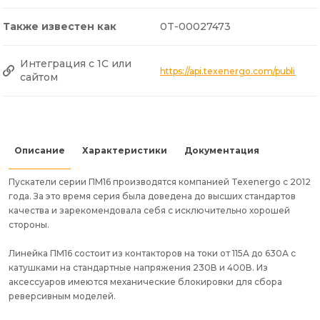
Также известен как
0T-00027473
Интеграция с 1С или
https://api.texenergo.com/public/p
сайтом
Описание
Характеристики
Документация
Пускатели серии ПМ16 производятся компанией Texenergo c 2012
года. За это время серия была доведена до высших стандартов
качества и зарекомендовала себя с исключительно хорошей
стороны.
Линейка ПМ16 состоит из контакторов на токи от 115А до 630А с
катушками на стандартные напряжения 230В и 400В. Из
аксессуаров имеются механические блокировки для сбора
реверсивным моделей.