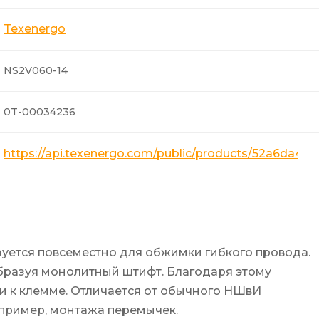
Texenergo
NS2V060-14
0T-00034236
https://api.texenergo.com/public/products/52a6da4
ется повсеместно для обжимки гибкого провода.
бразуя монолитный штифт. Благодаря этому
 к клемме. Отличается от обычного НШвИ
апример, монтажа перемычек.