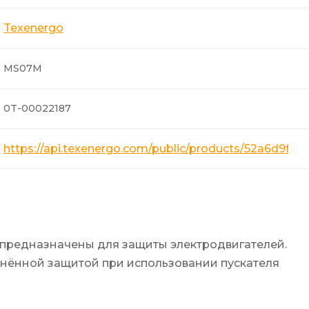
Texenergo
MS07M
0T-00022187
https://api.texenergo.com/public/products/52a6d9fb
и предназначены для защиты электродвигателей.
ранённой защитой при использовании пускателя