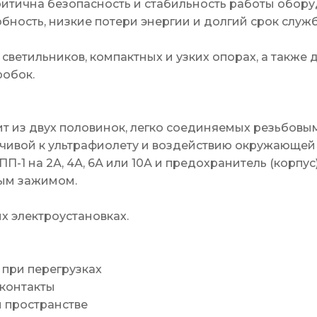
критична безопасность и стабильность работы обору
бность, низкие потери энергии и долгий срок служ
 светильников, компактных и узких опорах, а такж
робок.
ит из двух половинок, легко соединяемых резьбовы
ойчивой к ультрафиолету и воздействию окружающей
ПП-1 на 2А, 4А, 6А или 10А и предохранитель (корпус)
вым зажимом.
х электроустановках.
 при перегрузках
 контакты
м пространстве