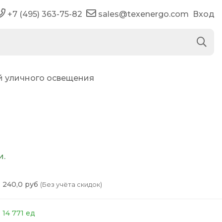
+7 (495) 363-75-82
sales@texenergo.com
Вход
й уличного освещения
и.
240,0 руб
(Без учёта скидок)
14 771 ед