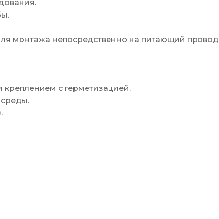
дования.
бы.
е для монтажа непосредственно на питающий провод
м креплением с герметизацией.
 среды.
.