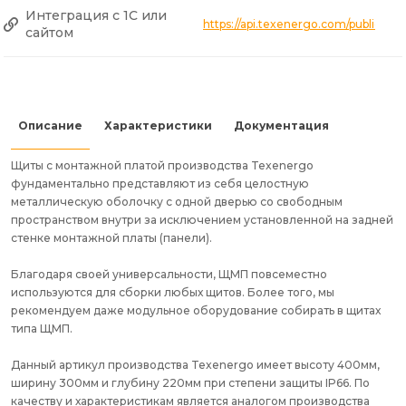
Интеграция с 1С или
https://api.texenergo.com/public/pr
сайтом
Описание
Характеристики
Документация
Щиты с монтажной платой производства Texenergo
фундаментально представляют из себя целостную
металлическую оболочку с одной дверью со свободным
пространством внутри за исключением установленной на задней
стенке монтажной платы (панели).
Благодаря своей универсальности, ЩМП повсеместно
используются для сборки любых щитов. Более того, мы
рекомендуем даже модульное оборудование собирать в щитах
типа ЩМП.
Данный артикул производства Texenergo имеет высоту 400мм,
ширину 300мм и глубину 220мм при степени защиты IP66. По
качеству и характеристикам является аналогом производства