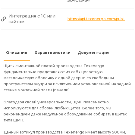
504015-54
Интеграция с 1С или
https://api.texenergo.com/public/p
сайтом
Описание
Характеристики
Документация
Щиты с монтажной платой производства Texenergo
фундаментально представляют из себя целостную
металлическую оболочку с одной дверью со свободным
пространством внутри за исключением установленной на задней
стенке монтажной платы (панели).
Благодаря своей универсальности, ЩМП повсеместно
используются для сборки любых щитов. Более того, мы
рекомендуем даже модульное оборудование собирать в щитах
типа ЩМП.
Данный артикул производства Texenergo имеет высоту 500мм,