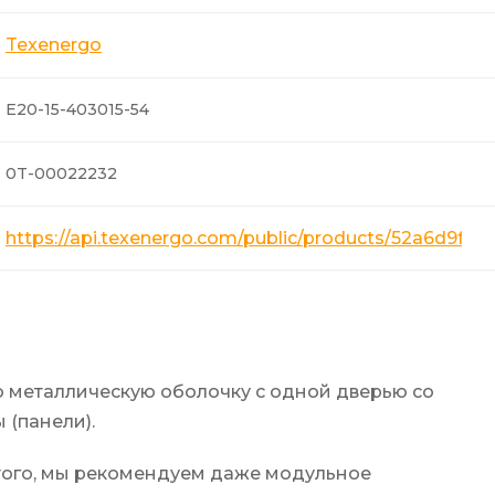
Texenergo
E20-15-403015-54
0T-00022232
https://api.texenergo.com/public/products/52a6d9fb
 металлическую оболочку с одной дверью со
 (панели).
того, мы рекомендуем даже модульное