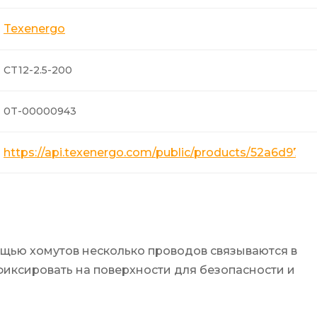
Texenergo
CT12-2.5-200
0T-00000943
https://api.texenergo.com/public/products/52a6d97c
ощью хомутов несколько проводов связываются в
иксировать на поверхности для безопасности и