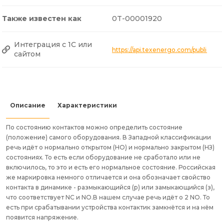
Также известен как
0T-00001920
Интеграция с 1С или
https://api.texenergo.com/public/p
сайтом
Описание
Характеристики
По состоянию контактов можно определить состояние
(положение) самого оборудования. В Западной классификации
речь идёт о нормально открытом (НО) и нормально закрытом (НЗ)
состояниях. То есть если оборудование не сработало или не
включилось, то это и есть его нормальное состояние. Российская
же маркировка немного отличается и она обозначает свойство
контакта в динамике - размыкающийся (р) или замыкающийся (з),
что соответствует NC и NO.В нашем случае речь идёт о 2 NO. То
есть при срабатывании устройства контактик замкнётся и на нём
появится напряжение.