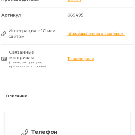
Артикул
669495
Интеграция с 1С или
https://api.texenergo.com/public/p
сайтом
Связанные
материалы
Токовые реле
(статьи, инструкции,
применение и прочее)
Описание
Телефон