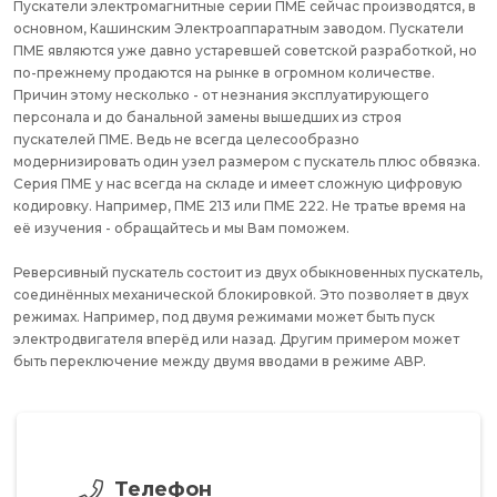
Пускатели электромагнитные серии ПМЕ сейчас производятся, в
основном, Кашинским Электроаппаратным заводом. Пускатели
ПМЕ являются уже давно устаревшей советской разработкой, но
по-прежнему продаются на рынке в огромном количестве.
Причин этому несколько - от незнания эксплуатирующего
персонала и до банальной замены вышедших из строя
пускателей ПМЕ. Ведь не всегда целесообразно
модернизировать один узел размером с пускатель плюс обвязка.
Серия ПМЕ у нас всегда на складе и имеет сложную цифровую
кодировку. Например, ПМЕ 213 или ПМЕ 222. Не тратье время на
её изучения - обращайтесь и мы Вам поможем.
Реверсивный пускатель состоит из двух обыкновенных пускатель,
соединённых механической блокировкой. Это позволяет в двух
режимах. Например, под двумя режимами может быть пуск
электродвигателя вперёд или назад. Другим примером может
быть переключение между двумя вводами в режиме АВР.
Телефон