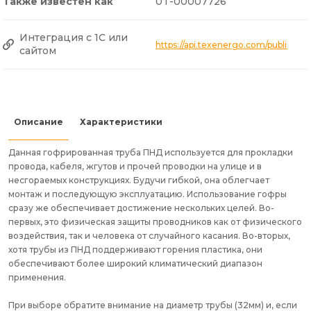
Также известен как
0T-00007726
Интеграция с 1С или
https://api.texenergo.com/public/p
сайтом
Описание
Характеристики
Данная гофрированная труба ПНД используется для прокладки
провода, кабеля, жгутов и прочей проводки на улице и в
несгораемых конструкциях. Будучи гибкой, она облегчает
монтаж и последующую эксплуатацию. Использование гофры
сразу же обеспечивает достижение нескольких целей. Во-
первых, это физическая защиты проводников как от физического
воздействия, так и человека от случайного касания. Во-вторых,
хотя трубы из ПНД поддерживают горения пластика, они
обеспечивают более широкий климатический диапазон
применения.
При выборе обратите внимание на диаметр трубы (32мм) и, если