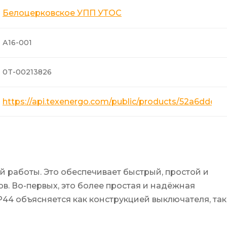
Белоцерковское УПП УТОС
А16-001
0T-00213826
https://api.texenergo.com/public/products/52a6ddd7
й работы. Это обеспечивает быстрый, простой и
. Во-первых, это более простая и надёжная
P44 объясняется как конструкцией выключателя, так