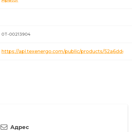
0T-00213904
https://api.texenergo.com/public/products/52a6ddd7
Адрес