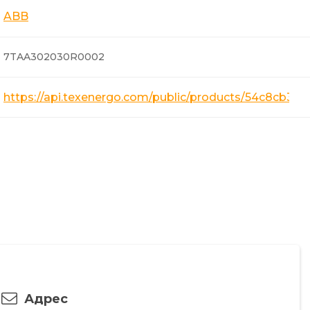
ABB
7TAA302030R0002
https://api.texenergo.com/public/products/54c8cb3
Адрес