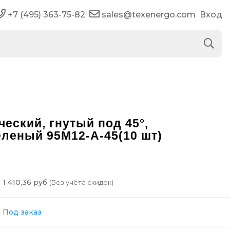
+7 (495) 363-75-82
sales@texenergo.com
Вход
еский, гнутый под 45°,
еленый 95М12-А-45(10 шт)
1 410,36 руб
(Без учёта скидок)
Под заказ