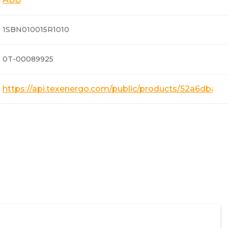
1SBN010015R1010
0T-00089925
https://api.texenergo.com/public/products/52a6dba0