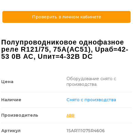
Проверить в личном кабинете
Полупроводниковое однофазное
реле R121/75, 75А(АС51), Uраб=42-
53 0В АС, Uпит=4-32B DC
Оборудование снято с
Цена
производства.
Наличие
Снято с производства
Производитель
ABB
Артикул
1SAR111075R4606